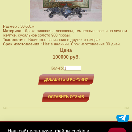
Размер
:
30-50см
Материал
:
Доска липовая с левкасом, темперные краски на яичном
желтке, сусальное золото 960 пробы.
Технология
:
Возможно написание в других размерах.
Срок изготовления
:
Нет в наличии. Срок изготовления 30 дней.
Цена
100000
руб.
Кол-во:
ДОБАВИТЬ В КОРЗИНУ
ОСТАВИТЬ ОТЗЫВ
Наш сайт использует файлы cookie и
МЕНЮ