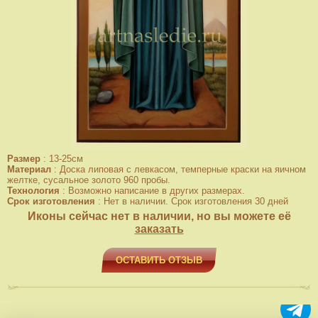
Размер
:
13-25см
Материал
:
Доска липовая с левкасом, темперные краски на яичном
желтке, сусальное золото 960 пробы.
Технология
:
Возможно написание в других размерах.
Срок изготовления
:
Нет в наличии. Срок изготовления 30 дней
Иконы сейчас нет в наличии, но вы можете её
заказать
ОСТАВИТЬ ОТЗЫВ