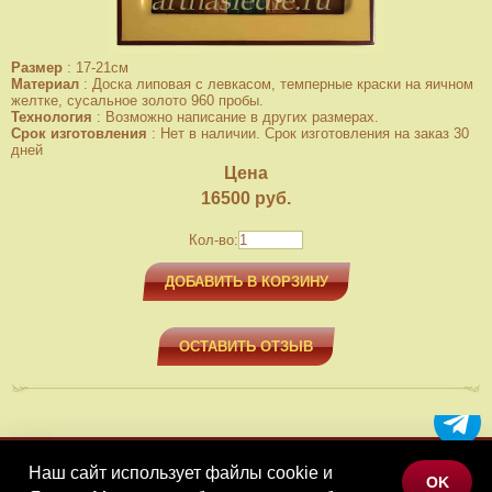
Размер
:
17-21см
Материал
:
Доска липовая с левкасом, темперные краски на яичном
желтке, сусальное золото 960 пробы.
Технология
:
Возможно написание в других размерах.
Срок изготовления
:
Нет в наличии. Срок изготовления на заказ 30
дней
Цена
16500
руб.
Кол-во:
ДОБАВИТЬ В КОРЗИНУ
ОСТАВИТЬ ОТЗЫВ
Наш сайт использует файлы cookie и
МЕНЮ
OK