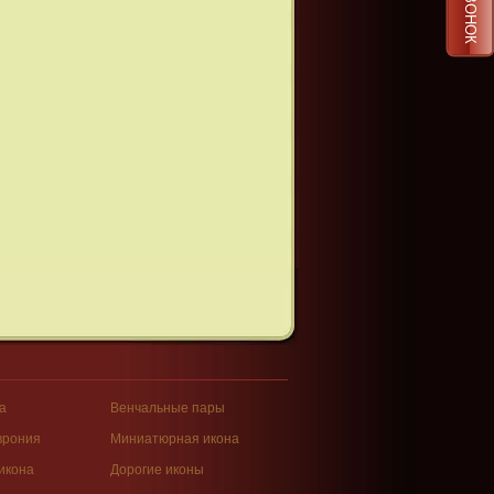
а
Венчальные пары
врония
Миниатюрная икона
икона
Дорогие иконы