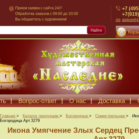
+7 (495
Прием заявок с сайта 24/7
+7(919)
Обработка заказов с 09:00 до 20:00
Вы общаетесь с художником!
aleksei6
Найти
Корзи
ть
Вопрос-ответ
О нас
Доставка
Главная
>
Каталог продукции
>
Богородица
>
Семистрельная
>
Ико
Богородица Арт.3279
Икона Умягчение Злых Сердец Пре
Арт.3279