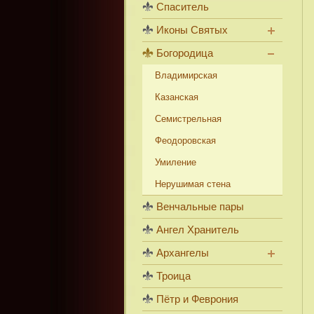
Спаситель
Иконы Святых
Богородица
Владимирская
Казанская
Семистрельная
Феодоровская
Умиление
Нерушимая стена
Венчальные пары
Ангел Хранитель
Архангелы
Троица
Пётр и Феврония