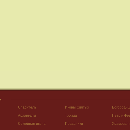
В
Спаситель
Иконы Святых
Богородиц
Архангелы
Троица
Пётр и Фе
Семейная икона
Праздники
Храмовая 