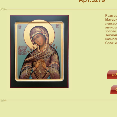
Разме
Матер
левкас
яичном
золото
Технол
написа
Срок и
ДО