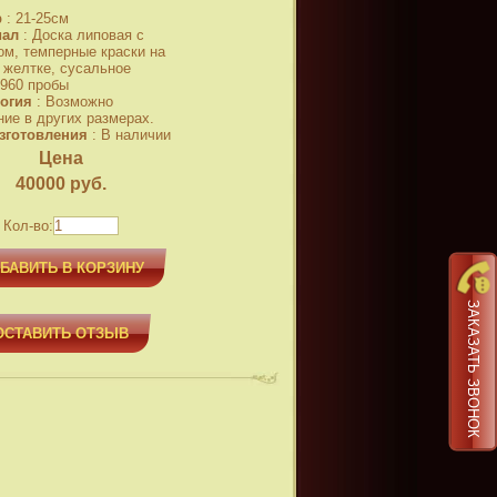
р
:
21-25см
иал
:
Доска липовая с
ом, темперные краски на
 желтке, сусальное
 960 пробы
огия
:
Возможно
ние в других размерах.
зготовления
:
В наличии
Цена
40000
руб.
Кол-во:
БАВИТЬ В КОРЗИНУ
ЗАКАЗАТЬ ЗВОНОК
ОСТАВИТЬ ОТЗЫВ