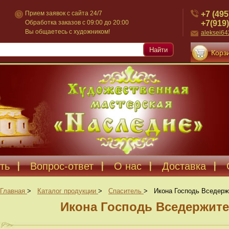
+7 (495
Прием заявок с сайта 24/7
+7(919)
Обработка заказов с 09:00 до 20:00
Вы общаетесь с художником!
aleksei6
Найти
Корзи
ть
Вопрос-ответ
О нас
Доставка
Главная
>
Каталог продукции
>
Спаситель
>
Икона Господь Вседерж
Икона Господь Вседержите