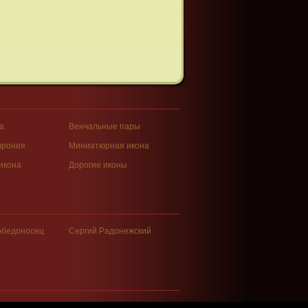
а
Венчальные пары
врония
Миниатюрная икона
икона
Дорогие иконы
обедоносец
Сергий Радонежский