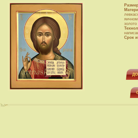
Разме
Матер
левкас
яичном
золото
Технол
написа
Срок и
ДО