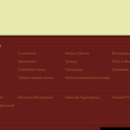
В
Спаситель
Иконы Святых
Богородиц
Архангелы
Троица
Пётр и Фе
Семейная икона
Праздники
Храмовая 
Православные иконы
Икона в ювелирном окладе
ий
Матрона Московская
Николай Чудотворец
Георгий П
фунтский