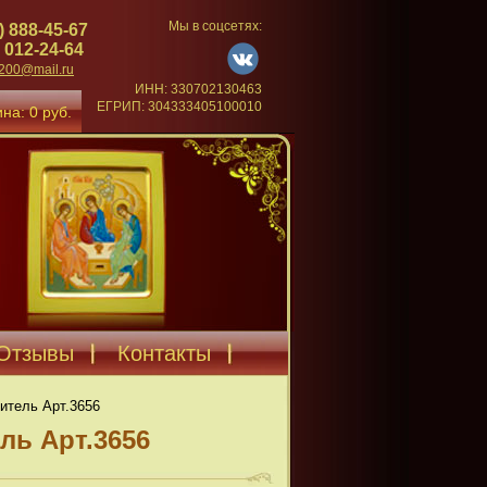
Мы в соцсетях:
) 888-45-67
 012-24-64
4200@mail.ru
ИНН: 330702130463
ЕГРИП: 304333405100010
на: 0 руб.
Отзывы
Контакты
итель Арт.3656
ль Арт.3656