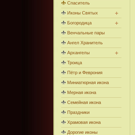
Спаситель
Иконы Святых
Богородица
Венчальные пары
Ангел Хранитель
Архангелы
Троица
Пётр и Феврония
Миниатюрная икона
Мерная икона
Семейная икона
Праздники
Храмовая икона
Дорогие иконы