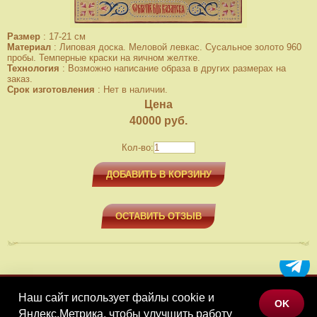
Размер
:
17-21 см
Материал
:
Липовая доска. Меловой левкас. Сусальное золото 960
пробы. Темперные краски на яичном желтке.
Технология
:
Возможно написание образа в других размерах на
заказ.
Срок изготовления
:
Нет в наличии.
Цена
40000
руб.
Кол-во:
ДОБАВИТЬ В КОРЗИНУ
ОСТАВИТЬ ОТЗЫВ
Наш сайт использует файлы cookie и
МЕНЮ
OK
Яндекс.Метрика, чтобы улучшить работу