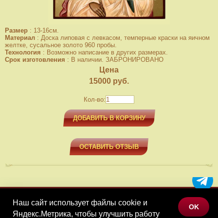
Размер
:
13-16см.
Материал
:
Доска липовая с левкасом, темперные краски на яичном
желтке, сусальное золото 960 пробы.
Технология
:
Возможно написание в других размерах.
Срок изготовления
:
В наличии. ЗАБРОНИРОВАНО
Цена
15000
руб.
Кол-во:
ДОБАВИТЬ В КОРЗИНУ
ОСТАВИТЬ ОТЗЫВ
Наш сайт использует файлы cookie и
МЕНЮ
OK
Яндекс.Метрика, чтобы улучшить работу
КАТАЛОГ ТОВАРОВ