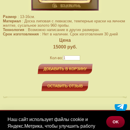
Размер
:
13-16см.
Материал
:
Доска липовая с левкасом, темперные краски на яичном
желтке, сусальное золото 960 пробы.
Технология
:
Возможно написание в других размерах.
Срок изготовления
:
Нет в наличии. Срок изготовления 30 дней
Цена
15000
руб.
Кол-во:
ДОБАВИТЬ В КОРЗИНУ
ОСТАВИТЬ ОТЗЫВ
Наш сайт использует файлы cookie и
МЕНЮ
OK
Яндекс.Метрика, чтобы улучшить работу
КАТАЛОГ ТОВАРОВ