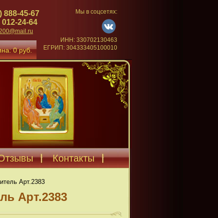
Мы в соцсетях:
) 888-45-67
 012-24-64
4200@mail.ru
ИНН: 330702130463
ЕГРИП: 304333405100010
на: 0 руб.
Отзывы
Контакты
итель Арт.2383
ль Арт.2383