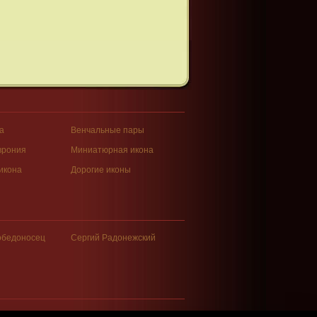
а
Венчальные пары
врония
Миниатюрная икона
икона
Дорогие иконы
обедоносец
Сергий Радонежский