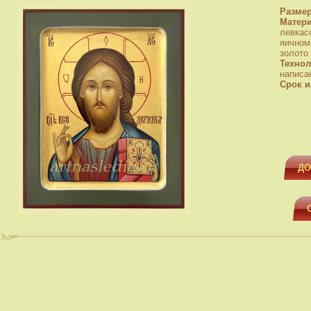
Разме
Матер
левкас
яичном
золото
Технол
написа
Срок и
ДО