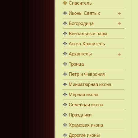
Спаситель
Иконы Святых
Богородица
Венчальные пары
Ангел Хранитель
Архангелы
Троица
Пётр и Феврония
Миниатюрная икона
Мерная икона
Семейная икона
Праздники
Храмовая икона
Дорогие иконы