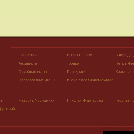
В
Спаситель
Иконы Святых
Богородиц
Архангелы
Троица
Пётр и Фе
Семейная икона
Праздники
Храмовая 
Православные иконы
Икона в ювелирном окладе
ий
Матрона Московская
Николай Чудотворец
Георгий П
фунтский