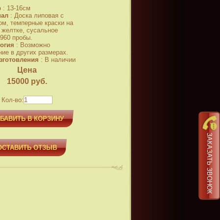
р
:
13-16см
иал
:
Доска липовая с
ом, темперные краски на
 желтке, сусальное
 960 пробы.
огия
:
Возможно
ние в других размерах.
зготовления
:
В наличии
Цена
15000
руб.
Кол-во:
БАВИТЬ В КОРЗИНУ
ЗАКАЗАТЬ ЗВОНОК
ОСТАВИТЬ ОТЗЫВ