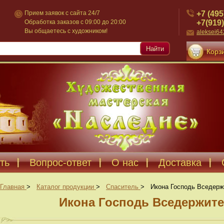
+7 (495
Прием заявок с сайта 24/7
+7(919)
Обработка заказов с 09:00 до 20:00
Вы общаетесь с художником!
aleksei6
Найти
Корзи
ть
Вопрос-ответ
О нас
Доставка
Главная
>
Каталог продукции
>
Спаситель
>
Икона Господь Вседерж
Икона Господь Вседержите