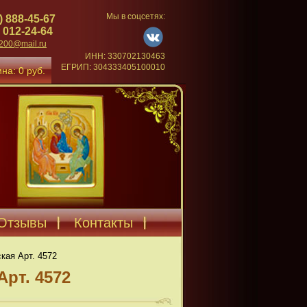
Мы в соцсетях:
) 888-45-67
 012-24-64
4200@mail.ru
ИНН: 330702130463
ЕГРИП: 304333405100010
на: 0 руб.
Отзывы
Контакты
кая Арт. 4572
Арт. 4572