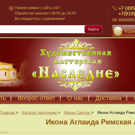
+7 (495
Прием заявок с сайта 24/7
+7(919)
Обработка заказов с 09:00 до 20:00
Вы общаетесь с художником!
aleksei6
Найти
Корзи
ть
Вопрос-ответ
О нас
Доставка
Главная
>
Каталог продукции
>
Иконы Святых
>
Икона Аглаида Римс
Икона Аглаида Римская 