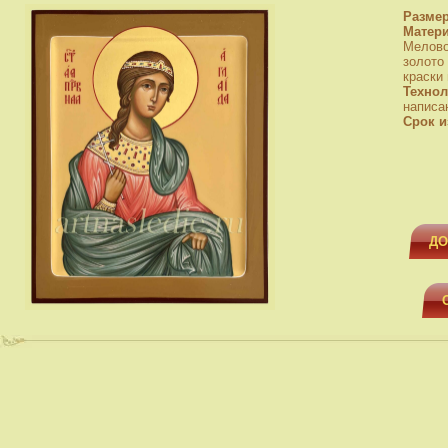
Разме
Матер
Мелово
золото
краски
Технол
написа
Срок и
ДО