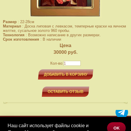
Размер
:
22-28см
Материал
:
Доска липовая с левкасом, темперные краски на яичном
желтке, сусальное золото 960 пробы.
Технология
:
Возможно написание в других размерах.
Срок изготовления
:
В наличии
Цена
30000
руб.
Кол-во:
ДОБАВИТЬ В КОРЗИНУ
ОСТАВИТЬ ОТЗЫВ
Наш сайт использует файлы cookie и
МЕНЮ
OK