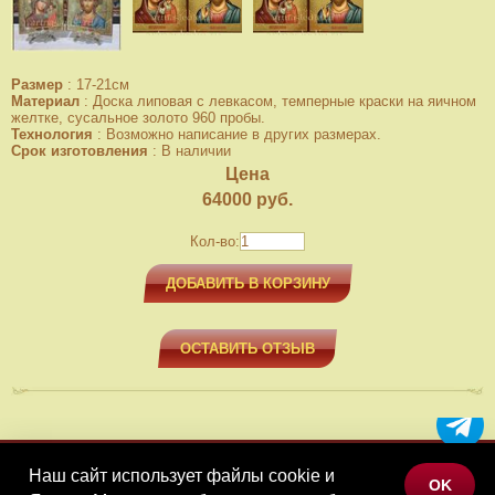
Размер
:
17-21см
Материал
:
Доска липовая с левкасом, темперные краски на яичном
желтке, сусальное золото 960 пробы.
Технология
:
Возможно написание в других размерах.
Срок изготовления
:
В наличии
Цена
64000
руб.
Кол-во:
ДОБАВИТЬ В КОРЗИНУ
ОСТАВИТЬ ОТЗЫВ
Наш сайт использует файлы cookie и
МЕНЮ
OK