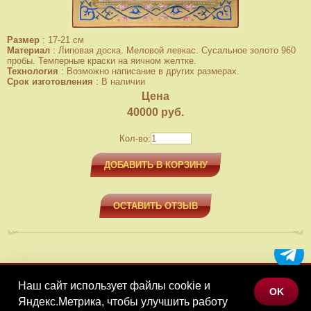
Размер
:
17-21 см
Материал
:
Липовая доска. Меловой левкас. Сусальное золото 960
пробы. Темперные краски на яичном желтке.
Технология
:
Возможно написание в других размерах.
Срок изготовления
:
В наличии
Цена
40000
руб.
Кол-во:
ДОБАВИТЬ В КОРЗИНУ
ОСТАВИТЬ ОТЗЫВ
Наш сайт использует файлы cookie и
МЕНЮ
OK
Яндекс.Метрика, чтобы улучшить работу
КАТАЛОГ ТОВАРОВ