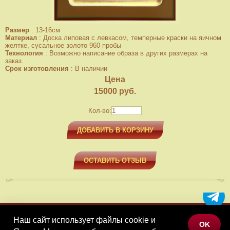
Размер
:
13-16см
Материал
:
Доска липовая с левкасом, темперные краски на яичном
желтке, сусальное золото 960 пробы
Технология
:
Возможно написание образа в других размерах на
заказ.
Срок изготовления
:
В наличии
Цена
15000
руб.
Кол-во:
ДОБАВИТЬ В КОРЗИНУ
ОСТАВИТЬ ОТЗЫВ
Наш сайт использует файлы cookie и
МЕНЮ
OK