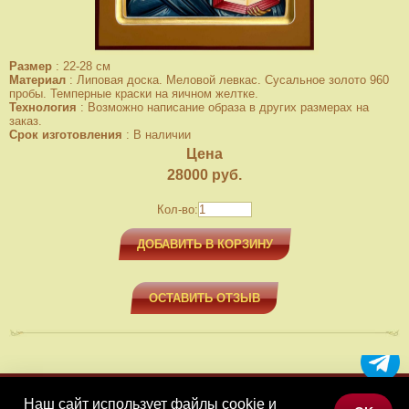
Размер
:
22-28 см
Материал
:
Липовая доска. Меловой левкас. Сусальное золото 960
пробы. Темперные краски на яичном желтке.
Технология
:
Возможно написание образа в других размерах на
заказ.
Срок изготовления
:
В наличии
Цена
28000
руб.
Кол-во:
ДОБАВИТЬ В КОРЗИНУ
ОСТАВИТЬ ОТЗЫВ
Наш сайт использует файлы cookie и
МЕНЮ