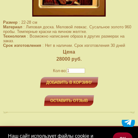
Размер
:
22-28 см
Материал
:
Липовая доска. Меловой левкас. Сусальное золото 960
пробы. Темперные краски на яичном желтке.
Технология
:
Возможно написание образа в других размерах на
заказ.
Срок изготовления
:
Нет в наличии. Срок изготовления 30 дней
Цена
28000
руб.
Кол-во:
ДОБАВИТЬ В КОРЗИНУ
ОСТАВИТЬ ОТЗЫВ
Наш сайт использует файлы cookie и
МЕНЮ