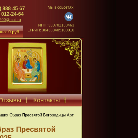
Мы в соцсетях:
) 888-45-67
 012-24-64
4200@mail.ru
ИНН: 330702130463
ЕГРИП: 304333405100010
на: 0 руб.
Отзывы
Контакты
бших Образ Пресвятой Богородицы Арт.
браз Пресвятой
025