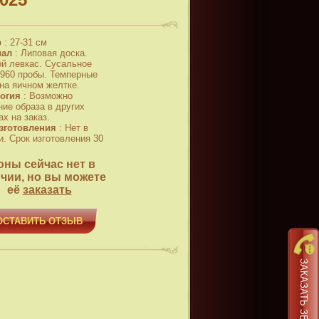
р
:
27-31 см
иал
:
Липовая доска.
й левкас. Сусальное
 960 пробы. Темперные
 на яичном желтке.
огия
:
Возможно
ние образа в других
х на заказ.
зготовления
:
Нет в
и. Срок изготовления 30
оны сейчас нет в
чии, но вы можете
её
заказать
ОСТАВИТЬ ОТЗЫВ
ЗАКАЗАТЬ ЗВОНОК