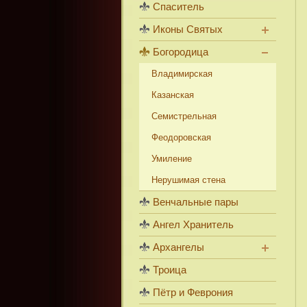
Спаситель
Иконы Святых
Богородица
Владимирская
Казанская
Семистрельная
Феодоровская
Умиление
Нерушимая стена
Венчальные пары
Ангел Хранитель
Архангелы
Троица
Пётр и Феврония