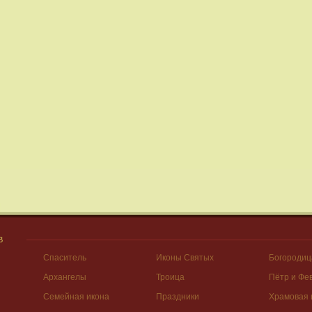
В
Спаситель
Иконы Святых
Богородиц
Архангелы
Троица
Пётр и Фе
Семейная икона
Праздники
Храмовая 