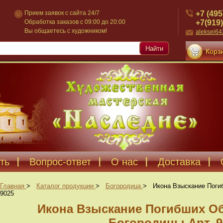
+7 (495
Прием заявок с сайта 24/7
+7(919)
Обработка заказов с 09:00 до 20:00
Вы общаетесь с художником!
aleksei6
Найти
Корзи
ть
Вопрос-ответ
О нас
Доставка
Главная
>
Каталог продукции
>
Богородица
>
Икона Взыскание Поги
9025
Икона Взыскание Погибших О
Богородицы Арт. 9