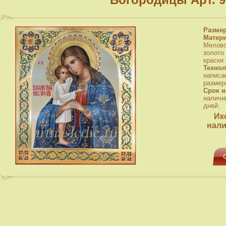
Разме
Матер
Мелово
золото
краски
Технол
написа
размера
Срок и
наличи
дней.
Ик
нали