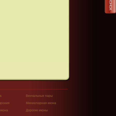
а
Венчальные пары
врония
Миниатюрная икона
икона
Дорогие иконы