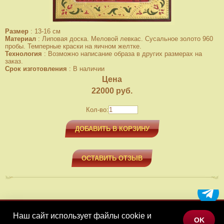
Размер
:
13-16 см
Материал
:
Липовая доска. Меловой левкас. Сусальное золото 960
пробы. Темперные краски на яичном желтке.
Технология
:
Возможно написание образа в других размерах на
заказ.
Срок изготовления
:
В наличии
Цена
22000
руб.
Кол-во:
ДОБАВИТЬ В КОРЗИНУ
ОСТАВИТЬ ОТЗЫВ
Наш сайт использует файлы cookie и
МЕНЮ
OK