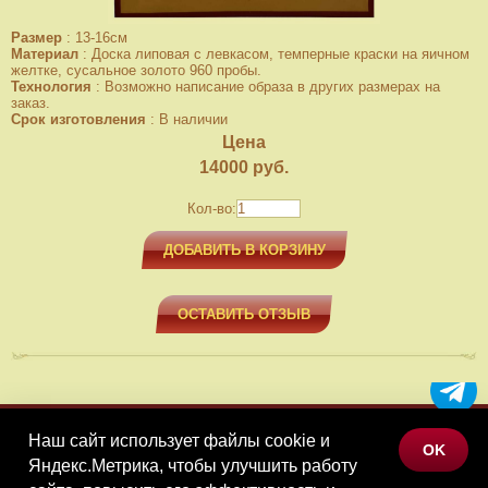
Размер
:
13-16см
Материал
:
Доска липовая с левкасом, темперные краски на яичном
желтке, сусальное золото 960 пробы.
Технология
:
Возможно написание образа в других размерах на
заказ.
Срок изготовления
:
В наличии
Цена
14000
руб.
Кол-во:
ДОБАВИТЬ В КОРЗИНУ
ОСТАВИТЬ ОТЗЫВ
Наш сайт использует файлы cookie и
МЕНЮ
OK
Яндекс.Метрика, чтобы улучшить работу
КАТАЛОГ ТОВАРОВ