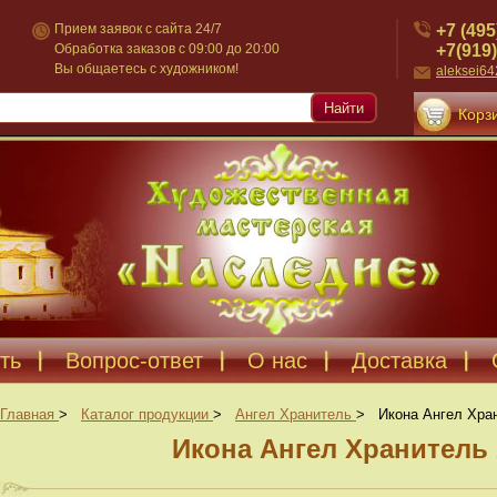
+7 (495
Прием заявок с сайта 24/7
+7(919)
Обработка заказов с 09:00 до 20:00
Вы общаетесь с художником!
aleksei6
Найти
Корзи
ть
Вопрос-ответ
О нас
Доставка
Главная
>
Каталог продукции
>
Ангел Хранитель
>
Икона Ангел Хра
Икона Ангел Хранитель 