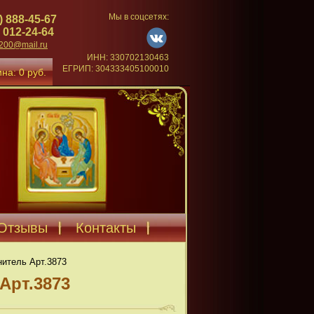
Мы в соцсетях:
) 888-45-67
 012-24-64
4200@mail.ru
ИНН: 330702130463
ЕГРИП: 304333405100010
на: 0 руб.
Отзывы
Контакты
нитель Арт.3873
Арт.3873