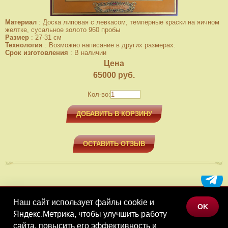
Материал
:
Доска липовая с левкасом, темперные краски на яичном
желтке, сусальное золото 960 пробы
Размер
:
27-31 см
Технология
:
Возможно написание в других размерах.
Срок изготовления
:
В наличии
Цена
65000
руб.
Кол-во:
ДОБАВИТЬ В КОРЗИНУ
ОСТАВИТЬ ОТЗЫВ
Наш сайт использует файлы cookie и
МЕНЮ
OK
Яндекс.Метрика, чтобы улучшить работу
КАТАЛОГ ТОВАРОВ
сайта, повысить его эффективность и