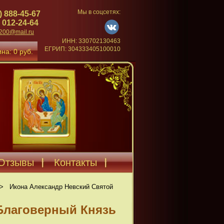
Мы в соцсетях:
) 888-45-67
 012-24-64
4200@mail.ru
ИНН: 330702130463
ЕГРИП: 304333405100010
на: 0 руб.
Отзывы
Контакты
>
Икона Александр Невский Святой
Благоверный Князь