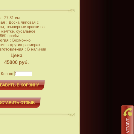
р
:
27-31 см.
иал
:
Доска липовая с
ом, темперные краски на
 желтке, сусальное
 960 пробы.
огия
:
Возможно
ние в других размерах.
зготовления
:
В наличии
Цена
45000
руб.
Кол-во:
БАВИТЬ В КОРЗИНУ
ОСТАВИТЬ ОТЗЫВ