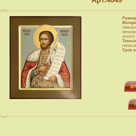
Разме
Матер
левкас
яичном
золото
Технол
написа
Срок и
ДО