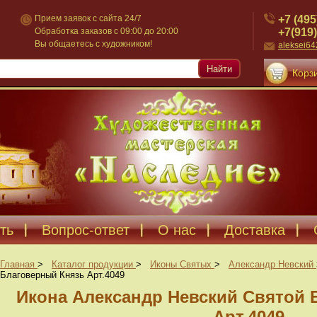
+7 (495
Прием заявок с сайта 24/7
+7(919)
Обработка заказов с 09:00 до 20:00
Вы общаетесь с художником!
aleksei6
Найти
Корзи
ть
Вопрос-ответ
О нас
Доставка
Главная
>
Каталог продукции
>
Иконы Святых
>
Александр Невский
Благоверный Князь Арт.4049
Икона Александр Невский Святой 
Арт.4049