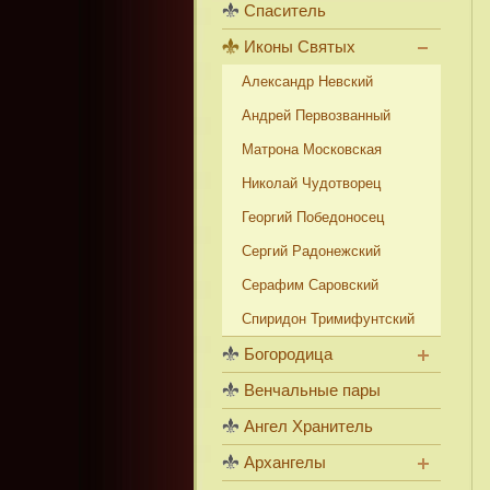
Спаситель
Иконы Святых
Александр Невский
Андрей Первозванный
Матрона Московская
Николай Чудотворец
Георгий Победоносец
Сергий Радонежский
Серафим Саровский
Спиридон Тримифунтский
Богородица
Венчальные пары
Ангел Хранитель
Архангелы