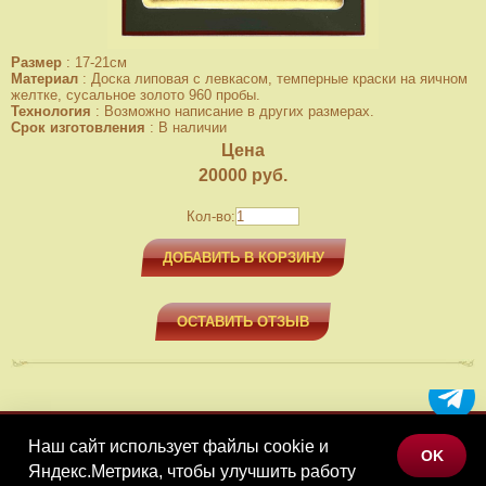
Размер
:
17-21см
Материал
:
Доска липовая с левкасом, темперные краски на яичном
желтке, сусальное золото 960 пробы.
Технология
:
Возможно написание в других размерах.
Срок изготовления
:
В наличии
Цена
20000
руб.
Кол-во:
ДОБАВИТЬ В КОРЗИНУ
ОСТАВИТЬ ОТЗЫВ
Наш сайт использует файлы cookie и
МЕНЮ
OK
Яндекс.Метрика, чтобы улучшить работу
КАТАЛОГ ТОВАРОВ