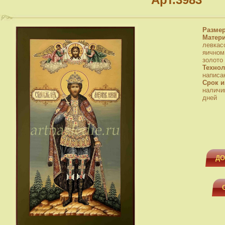
Разме
Матер
левкас
яичном
золото
Технол
написа
Срок и
наличи
дней
ДО