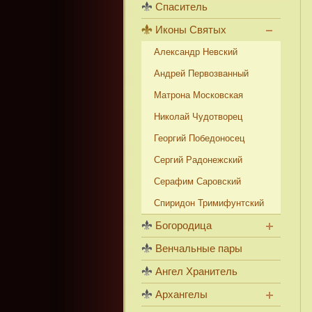
Спаситель
Иконы Святых
Александр Невский
Андрей Первозванный
Матрона Московская
Николай Чудотворец
Георгий Победоносец
Сергий Радонежский
Серафим Саровский
Спиридон Тримифунтский
Богородица
Венчальные пары
Ангел Хранитель
Архангелы