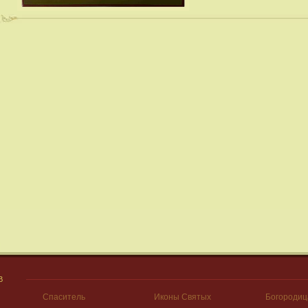
В
Спаситель
Иконы Святых
Богородиц