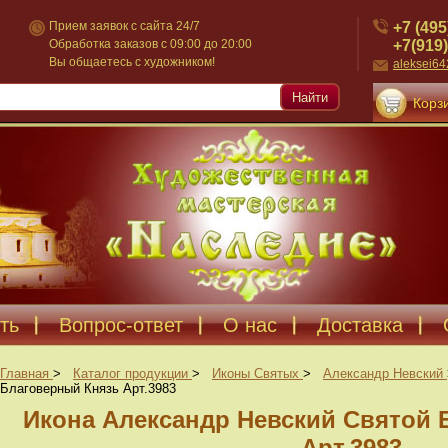
+7 (495
Прием заявок с сайта 24/7
+7(919)
Обработка заказов с 09:00 до 20:00
Вы общаетесь с художником!
aleksei6
Найти
Корзи
ть
Вопрос-ответ
О нас
Доставка
Главная
>
Каталог продукции
>
Иконы Святых
>
Александр Невский
Благоверный Князь Арт.3983
Икона Александр Невский Святой 
Арт.3983