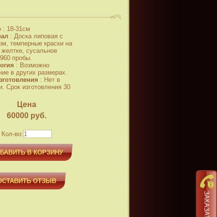
р
:
18-31см
иал
:
Доска липовая с
ом, темперные краски на
 желтке, сусальное
 960 пробы.
огия
:
Возможно
ние в других размерах.
зготовления
:
Нет в
и. Срок изготовления 30
Цена
60000
руб.
Кол-во:
БАВИТЬ В КОРЗИНУ
ОСТАВИТЬ ОТЗЫВ