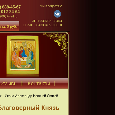
Мы в соцсетях:
) 888-45-67
 012-24-64
4200@mail.ru
ИНН: 330702130463
ЕГРИП: 304333405100010
на: 0 руб.
Отзывы
Контакты
>
Икона Александр Невский Святой
Благоверный Князь