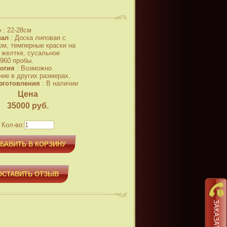
р
:
22-28см
иал
:
Доска липовая с
ом, темперные краски на
 желтке, сусальное
 960 пробы.
огия
:
Возможно
ние в других размерах.
зготовления
:
В наличии
Цена
35000
руб.
Кол-во:
БАВИТЬ В КОРЗИНУ
ОСТАВИТЬ ОТЗЫВ