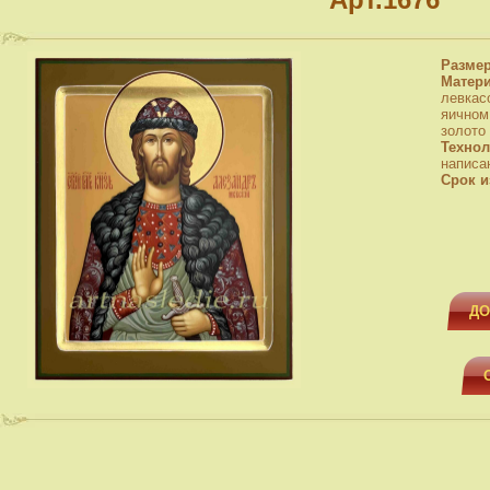
Разме
Матер
левкас
яичном
золото
Технол
написа
Срок и
ДО