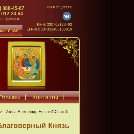
Мы в соцсетях:
) 888-45-67
 012-24-64
4200@mail.ru
ИНН: 330702130463
ЕГРИП: 304333405100010
на: 0 руб.
Отзывы
Контакты
>
Икона Александр Невский Святой
Благоверный Князь