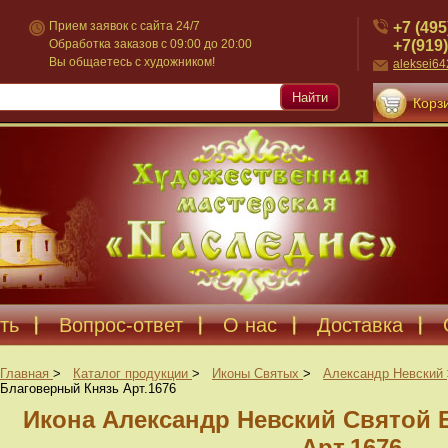
+7 (495
Прием заявок с сайта 24/7
+7(919)
Обработка заказов с 09:00 до 20:00
Вы общаетесь с художником!
aleksei6
Найти
Корзи
ть
Вопрос-ответ
О нас
Доставка
Главная
>
Каталог продукции
>
Иконы Святых
>
Александр Невский
Благоверный Князь Арт.1676
Икона Александр Невский Святой 
Арт.1676