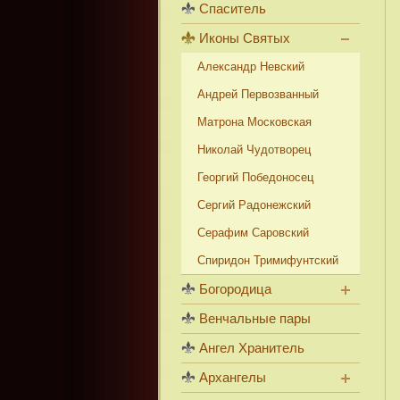
Спаситель
Иконы Святых
Александр Невский
Андрей Первозванный
Матрона Московская
Николай Чудотворец
Георгий Победоносец
Сергий Радонежский
Серафим Саровский
Спиридон Тримифунтский
Богородица
Венчальные пары
Ангел Хранитель
Архангелы