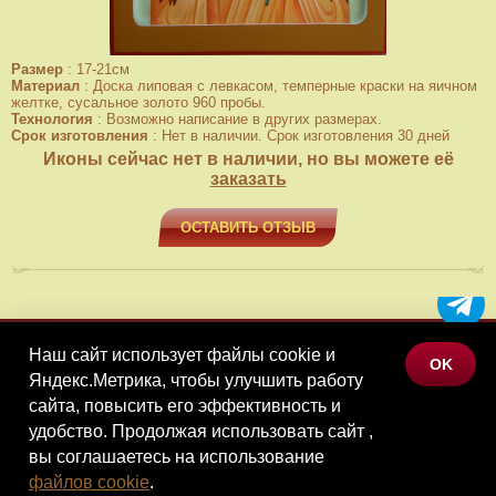
Размер
:
17-21см
Материал
:
Доска липовая с левкасом, темперные краски на яичном
желтке, сусальное золото 960 пробы.
Технология
:
Возможно написание в других размерах.
Срок изготовления
:
Нет в наличии. Срок изготовления 30 дней
Иконы сейчас нет в наличии, но вы можете её
заказать
ОСТАВИТЬ ОТЗЫВ
Наш сайт использует файлы cookie и
МЕНЮ
OK
Яндекс.Метрика, чтобы улучшить работу
КАТАЛОГ ТОВАРОВ
сайта, повысить его эффективность и
КОНТАКТЫ
удобство. Продолжая использовать сайт ,
вы соглашаетесь на использование
©Наследие, 2026
файлов cookie
.
Политика конфиденциальности