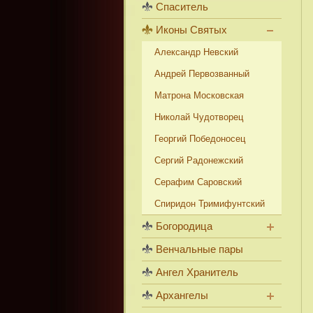
Спаситель
Иконы Святых
Александр Невский
Андрей Первозванный
Матрона Московская
Николай Чудотворец
Георгий Победоносец
Сергий Радонежский
Серафим Саровский
Спиридон Тримифунтский
Богородица
Венчальные пары
Ангел Хранитель
Архангелы