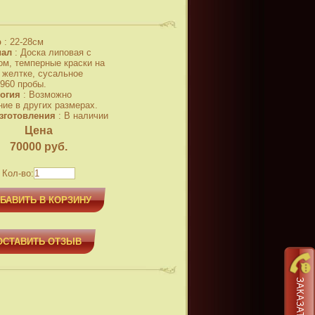
р
:
22-28см
иал
:
Доска липовая с
ом, темперные краски на
 желтке, сусальное
 960 пробы.
огия
:
Возможно
ние в других размерах.
зготовления
:
В наличии
Цена
70000
руб.
Кол-во:
БАВИТЬ В КОРЗИНУ
ОСТАВИТЬ ОТЗЫВ