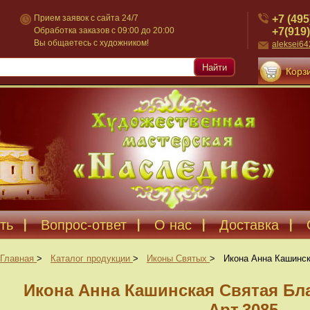
+7 (495
Прием заявок с сайта 24/7
+7(919)
Обработка заказов с 09:00 до 20:00
Вы общаетесь с художником!
aleksei6
Найти
Корзи
ть
Вопрос-ответ
О нас
Доставка
Главная
>
Каталог продукции
>
Иконы Святых
>
Икона Анна Кашинск
Икона Анна Кашинская Святая Бл
Арт.3085