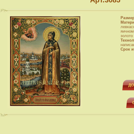
Разме
Матер
левкас
яичном
золото
Технол
написа
Срок и
ДО