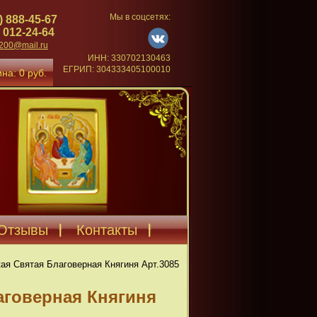
Мы в соцсетях:
) 888-45-67
 012-24-64
4200@mail.ru
ИНН: 330702130463
ЕГРИП: 304333405100010
на: 0 руб.
Отзывы
Контакты
ая Святая Благоверная Княгиня Арт.3085
аговерная Княгиня