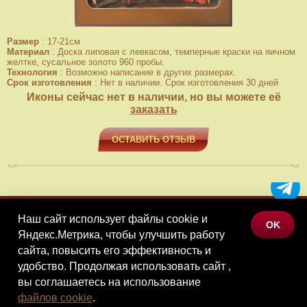
Размер
:
17-21см
Материал
:
Доска липовая с левкасом, темперные краски на яичном
желтке, сусальное золото 960 пробы.
Технология
:
Возможно написание в других размерах.
Срок изготовления
:
Нет в наличии. Срок изготовления 30 дней
Иконы сейчас нет в наличии, но вы можете её
заказать
ОСТАВИТЬ ОТЗЫВ
Наш сайт использует файлы cookie и
МЕНЮ
OK
Яндекс.Метрика, чтобы улучшить работу
КАТАЛОГ ТОВАРОВ
сайта, повысить его эффективность и
КОНТАКТЫ
удобство. Продолжая использовать сайт ,
вы соглашаетесь на использование
©Наследие, 2026
файлов cookie
.
Политика конфиденциальности