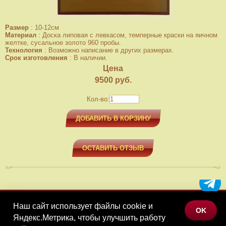
Размер
:
10-12см
Материал
:
Доска липовая с левкасом, темперные краски на яичном
желтке, сусальное золото 960 пробы.
Технология
:
Возможно написание в других размерах.
Срок изготовления
:
В наличии.
Цена
9500
руб.
Кол-во:
ДОБАВИТЬ В КОРЗИНУ
ОСТАВИТЬ ОТЗЫВ
Наш сайт использует файлы cookie и
МЕНЮ
OK
Яндекс.Метрика, чтобы улучшить работу
КАТАЛОГ ТОВАРОВ