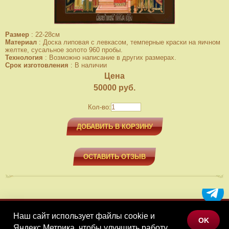
Размер
:
22-28см
Материал
:
Доска липовая с левкасом, темперные краски на яичном
желтке, сусальное золото 960 пробы.
Технология
:
Возможно написание в других размерах.
Срок изготовления
:
В наличии
Цена
50000
руб.
Кол-во:
ДОБАВИТЬ В КОРЗИНУ
ОСТАВИТЬ ОТЗЫВ
Наш сайт использует файлы cookie и
МЕНЮ
OK
Яндекс.Метрика, чтобы улучшить работу