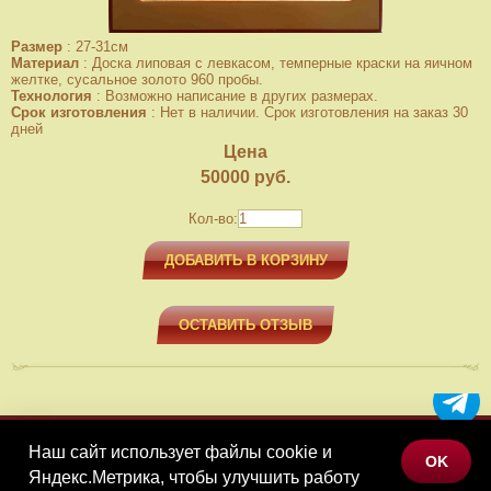
Размер
:
27-31см
Материал
:
Доска липовая с левкасом, темперные краски на яичном
желтке, сусальное золото 960 пробы.
Технология
:
Возможно написание в других размерах.
Срок изготовления
:
Нет в наличии. Срок изготовления на заказ 30
дней
Цена
50000
руб.
Кол-во:
ДОБАВИТЬ В КОРЗИНУ
ОСТАВИТЬ ОТЗЫВ
Наш сайт использует файлы cookie и
МЕНЮ
OK
Яндекс.Метрика, чтобы улучшить работу
КАТАЛОГ ТОВАРОВ