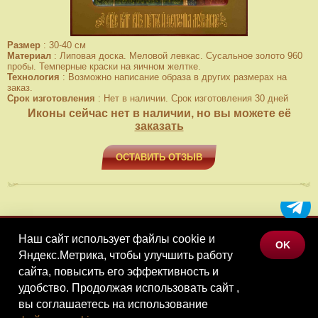
Размер
:
30-40 см
Материал
:
Липовая доска. Меловой левкас. Сусальное золото 960
пробы. Темперные краски на яичном желтке.
Технология
:
Возможно написание образа в других размерах на
заказ.
Срок изготовления
:
Нет в наличии. Срок изготовления 30 дней
Иконы сейчас нет в наличии, но вы можете её
заказать
ОСТАВИТЬ ОТЗЫВ
Наш сайт использует файлы cookie и
МЕНЮ
OK
Яндекс.Метрика, чтобы улучшить работу
КАТАЛОГ ТОВАРОВ
сайта, повысить его эффективность и
КОНТАКТЫ
удобство. Продолжая использовать сайт ,
вы соглашаетесь на использование