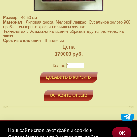
Размер
:
40-50 см
Материал
:
Липовая доска. Меловой левкас. Сусальное золото 960
пробы. Темперные краски на яичном желтке.
Технология
:
Возможно написание образа в других размерах на
заказ.
Срок изготовления
:
В наличии
Цена
170000
руб.
Кол-во:
ДОБАВИТЬ В КОРЗИНУ
ОСТАВИТЬ ОТЗЫВ
Наш сайт использует файлы cookie и
МЕНЮ
OK