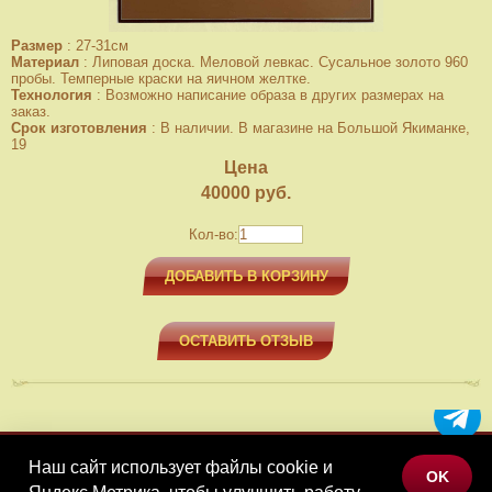
Размер
:
27-31см
Материал
:
Липовая доска. Меловой левкас. Сусальное золото 960
пробы. Темперные краски на яичном желтке.
Технология
:
Возможно написание образа в других размерах на
заказ.
Срок изготовления
:
В наличии. В магазине на Большой Якиманке,
19
Цена
40000
руб.
Кол-во:
ДОБАВИТЬ В КОРЗИНУ
ОСТАВИТЬ ОТЗЫВ
Наш сайт использует файлы cookie и
МЕНЮ
OK