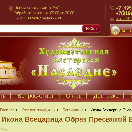
+7 (495
Прием заявок с сайта 24/7
+7(919)
Обработка заказов с 09:00 до 20:00
Вы общаетесь с художником!
aleksei6
Найти
Корзи
ть
Вопрос-ответ
О нас
Доставка
Главная
>
Каталог продукции
>
Богородица
>
Икона Всецарица Обра
Икона Всецарица Образ Пресвятой 