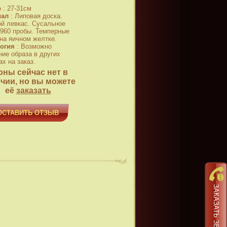
р
:
27-31см
иал
:
Липовая доска.
й левкас. Сусальное
 960 пробы. Темперные
 на яичном желтке.
огия
:
Возможно
ние образа в других
х на заказ.
оны сейчас нет в
чии, но вы можете
её
заказать
ОСТАВИТЬ ОТЗЫВ
ЗАКАЗАТЬ ЗВОНОК