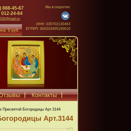
Мы в соцсетях:
) 888-45-67
 012-24-64
4200@mail.ru
ИНН: 330702130463
ЕГРИП: 304333405100010
на: 0 руб.
Отзывы
Контакты
з Пресвятой Богородицы Арт.3144
Богородицы Арт.3144