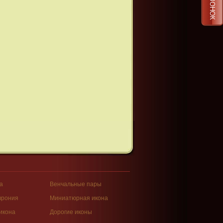
а
Венчальные пары
врония
Миниатюрная икона
икона
Дорогие иконы