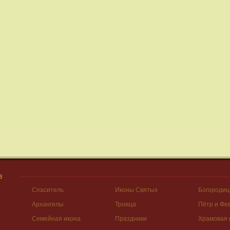
В
Спаситель
Иконы Святых
Богородиц
Архангелы
Троица
Пётр и Фе
Семейная икона
Праздники
Храмовая 