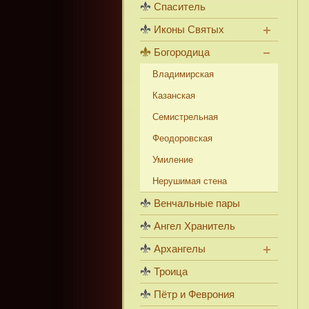
Спаситель
Иконы Святых
Богородица
Владимирская
Казанская
Семистрельная
Феодоровская
Умиление
Нерушимая стена
Венчальные пары
Ангел Хранитель
Архангелы
Троица
Пётр и Феврония