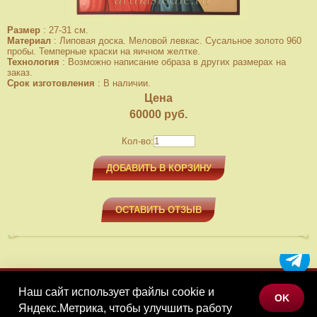
Размер
:
27-31 см.
Материал
:
Липовая доска. Меловой левкас. Сусальное золото 960
пробы. Темперные краски на яичном желтке.
Технология
:
Возможно написание образа в других размерах на
заказ.
Срок изготовления
:
В наличии.
Цена
60000
руб.
Кол-во:
ДОБАВИТЬ В КОРЗИНУ
ОСТАВИТЬ ОТЗЫВ
Наш сайт использует файлы cookie и
МЕНЮ
OK
Яндекс.Метрика, чтобы улучшить работу
КАТАЛОГ ТОВАРОВ