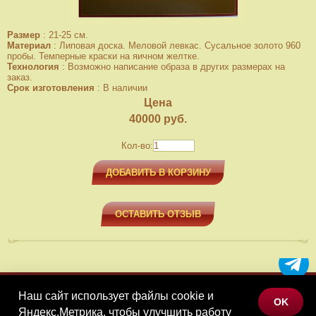
Размер
:
21-25 см.
Материал
:
Липовая доска. Меловой левкас. Сусальное золото 960
пробы. Темперные краски на яичном желтке.
Технология
:
Возможно написание образа в других размерах на
заказ.
Срок изготовления
:
В наличии
Цена
40000
руб.
Кол-во:
ДОБАВИТЬ В КОРЗИНУ
ОСТАВИТЬ ОТЗЫВ
Наш сайт использует файлы cookie и
МЕНЮ
OK
Яндекс.Метрика, чтобы улучшить работу