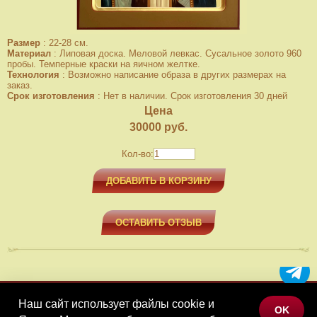
Размер
:
22-28 см.
Материал
:
Липовая доска. Меловой левкас. Сусальное золото 960
пробы. Темперные краски на яичном желтке.
Технология
:
Возможно написание образа в других размерах на
заказ.
Срок изготовления
:
Нет в наличии. Срок изготовления 30 дней
Цена
30000
руб.
Кол-во:
ДОБАВИТЬ В КОРЗИНУ
ОСТАВИТЬ ОТЗЫВ
Наш сайт использует файлы cookie и
МЕНЮ
OK