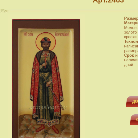
Разме
Матер
Мелово
золото
краски
Технол
написа
размера
Срок и
наличи
дней
ДО