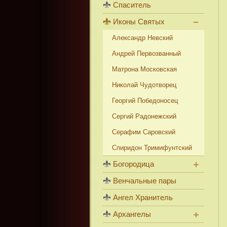
Спаситель
Иконы Святых
Александр Невский
Андрей Первозванный
Матрона Московская
Николай Чудотворец
Георгий Победоносец
Сергий Радонежский
Серафим Саровский
Спиридон Тримифунтский
Богородица
Венчальные пары
Ангел Хранитель
Архангелы