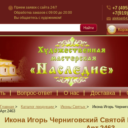
+7 (495
Прием заявок с сайта 24/7
+7(919)
Обработка заказов с 09:00 до 20:00
Вы общаетесь с художником!
aleksei6
Найти
Корзи
ть
Вопрос-ответ
О нас
Доставка
Главная
>
Каталог продукции
>
Иконы Святых
>
Икона Игорь Черниг
Арт.2463
Икона Игорь Черниговский Святой
Арт.2463