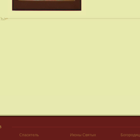
В
Спаситель
Иконы Святых
Богородиц