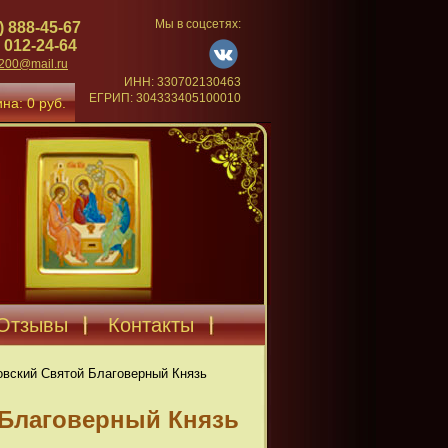
Мы в соцсетях:
) 888-45-67
 012-24-64
4200@mail.ru
ИНН: 330702130463
ЕГРИП: 304333405100010
на: 0 руб.
Отзывы
Контакты
овский Святой Благоверный Князь
 Благоверный Князь