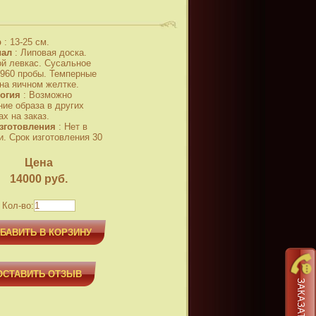
р
:
13-25 см.
иал
:
Липовая доска.
й левкас. Сусальное
 960 пробы. Темперные
 на яичном желтке.
огия
:
Возможно
ние образа в других
х на заказ.
зготовления
:
Нет в
и. Срок изготовления 30
Цена
14000
руб.
Кол-во:
БАВИТЬ В КОРЗИНУ
ОСТАВИТЬ ОТЗЫВ