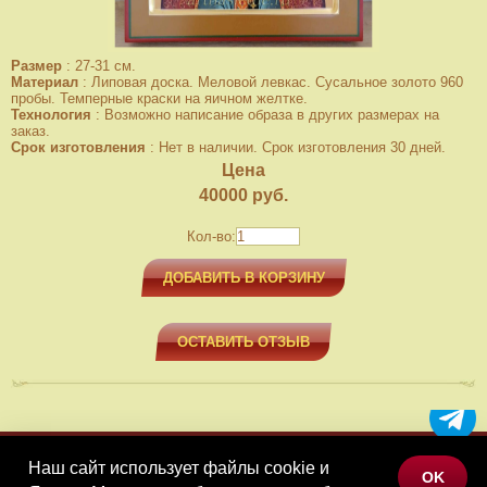
Размер
:
27-31 см.
Материал
:
Липовая доска. Меловой левкас. Сусальное золото 960
пробы. Темперные краски на яичном желтке.
Технология
:
Возможно написание образа в других размерах на
заказ.
Срок изготовления
:
Нет в наличии. Срок изготовления 30 дней.
Цена
40000
руб.
Кол-во:
ДОБАВИТЬ В КОРЗИНУ
ОСТАВИТЬ ОТЗЫВ
Наш сайт использует файлы cookie и
МЕНЮ
OK