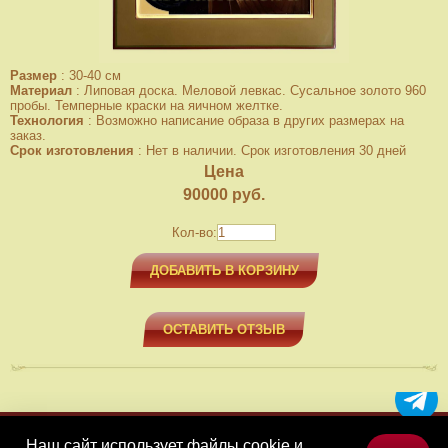
Размер
:
30-40 см
Материал
:
Липовая доска. Меловой левкас. Сусальное золото 960
пробы. Темперные краски на яичном желтке.
Технология
:
Возможно написание образа в других размерах на
заказ.
Срок изготовления
:
Нет в наличии. Срок изготовления 30 дней
Цена
90000
руб.
Кол-во:
ДОБАВИТЬ В КОРЗИНУ
ОСТАВИТЬ ОТЗЫВ
Наш сайт использует файлы cookie и
МЕНЮ