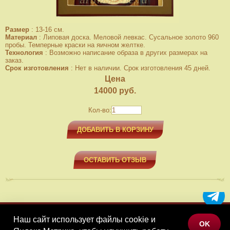
Размер
:
13-16 см.
Материал
:
Липовая доска. Меловой левкас. Сусальное золото 960
пробы. Темперные краски на яичном желтке.
Технология
:
Возможно написание образа в других размерах на
заказ.
Срок изготовления
:
Нет в наличии. Срок изготовления 45 дней.
Цена
14000
руб.
Кол-во:
ДОБАВИТЬ В КОРЗИНУ
ОСТАВИТЬ ОТЗЫВ
Наш сайт использует файлы cookie и
МЕНЮ
OK