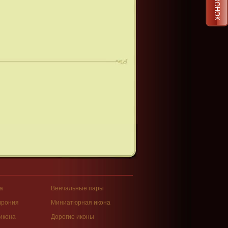
а
Венчальные пары
врония
Миниатюрная икона
икона
Дорогие иконы