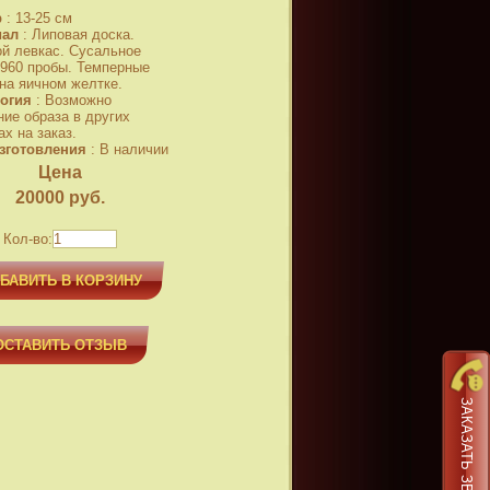
р
:
13-25 см
иал
:
Липовая доска.
й левкас. Сусальное
 960 пробы. Темперные
 на яичном желтке.
огия
:
Возможно
ние образа в других
х на заказ.
зготовления
:
В наличии
Цена
20000
руб.
Кол-во:
БАВИТЬ В КОРЗИНУ
ОСТАВИТЬ ОТЗЫВ
ЗАКАЗАТЬ ЗВОНОК