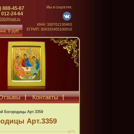
Мы в соцсетях:
) 888-45-67
 012-24-64
4200@mail.ru
ИНН: 330702130463
ЕГРИП: 304333405100010
на: 0 руб.
Отзывы
Контакты
ой Богородицы Арт.3359
одицы Арт.3359