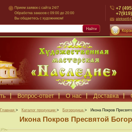
+7 (495
Прием заявок с сайта 24/7
+7(919)
Обработка заказов с 09:00 до 20:00
Вы общаетесь с художником!
aleksei6
Найти
Корзи
ть
Вопрос-ответ
О нас
Доставка
Главная
>
Каталог продукции
>
Богородица
>
Икона Покров Пресвят
Икона Покров Пресвятой Богор