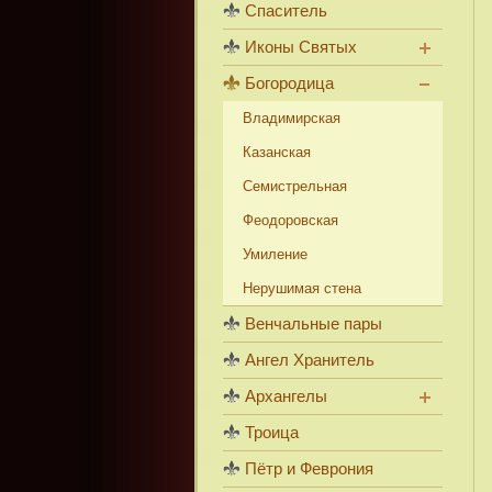
Спаситель
Иконы Святых
Богородица
Владимирская
Казанская
Семистрельная
Феодоровская
Умиление
Нерушимая стена
Венчальные пары
Ангел Хранитель
Архангелы
Троица
Пётр и Феврония