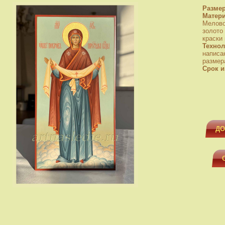
Разме
Матер
Мелово
золото
краски
Технол
написа
размера
Срок и
ДО