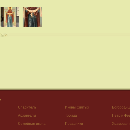
В
Спаситель
Иконы Святых
Богородиц
Архангелы
Троица
Пётр и Фе
Семейная икона
Праздники
Храмовая 