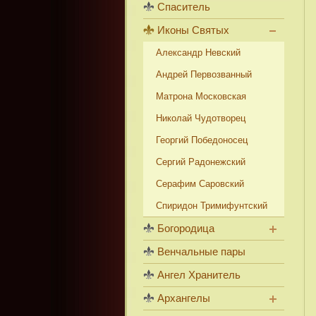
Спаситель
Иконы Святых
Александр Невский
Андрей Первозванный
Матрона Московская
Николай Чудотворец
Георгий Победоносец
Сергий Радонежский
Серафим Саровский
Спиридон Тримифунтский
Богородица
Венчальные пары
Ангел Хранитель
Архангелы