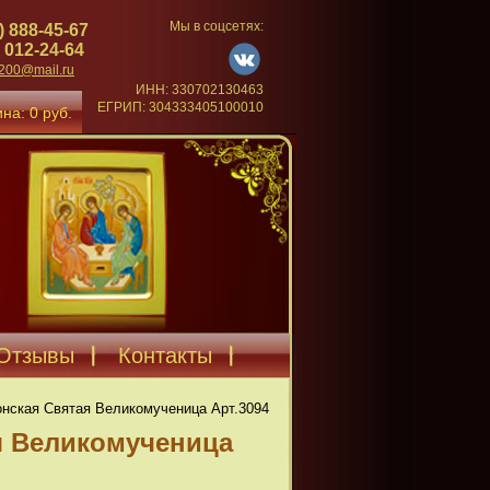
Мы в соцсетях:
) 888-45-67
 012-24-64
4200@mail.ru
ИНН: 330702130463
ЕГРИП: 304333405100010
на: 0 руб.
Отзывы
Контакты
нская Святая Великомученица Арт.3094
я Великомученица