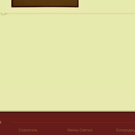
В
Спаситель
Иконы Святых
Богородиц