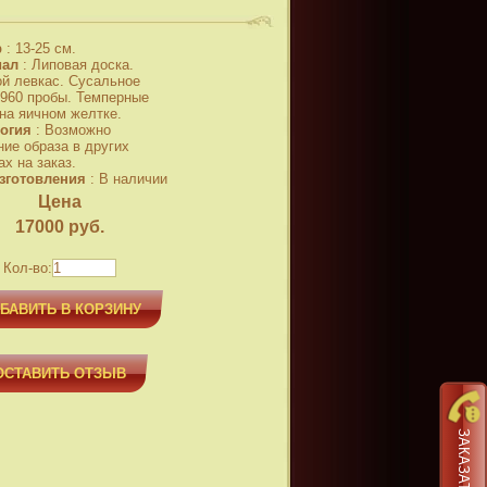
р
:
13-25 см.
иал
:
Липовая доска.
й левкас. Сусальное
 960 пробы. Темперные
 на яичном желтке.
огия
:
Возможно
ние образа в других
х на заказ.
зготовления
:
В наличии
Цена
17000
руб.
Кол-во:
БАВИТЬ В КОРЗИНУ
ОСТАВИТЬ ОТЗЫВ