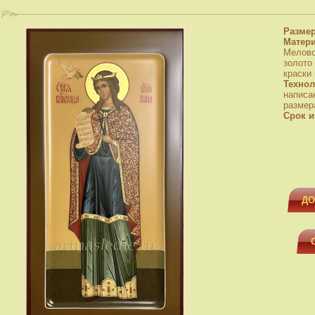
Разме
Матер
Мелово
золото
краски
Технол
написа
размера
Срок и
ДО