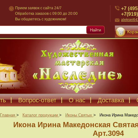
+7 (495
Прием заявок с сайта 24/7
+7(919)
Обработка заказов с 09:00 до 20:00
Вы общаетесь с художником!
aleksei6
Найти
Корзи
ть
Вопрос-ответ
О нас
Доставка
Главная
>
Каталог продукции
>
Иконы Святых
>
Икона Ирина Македо
Икона Ирина Македонская Свята
Арт.3094