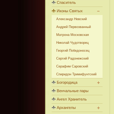
Спаситель
Иконы Святых
Александр Невский
Андрей Первозванный
Матрона Московская
Николай Чудотворец
Георгий Победоносец
Сергий Радонежский
Серафим Саровский
Спиридон Тримифунтский
Богородица
Венчальные пары
Ангел Хранитель
Архангелы