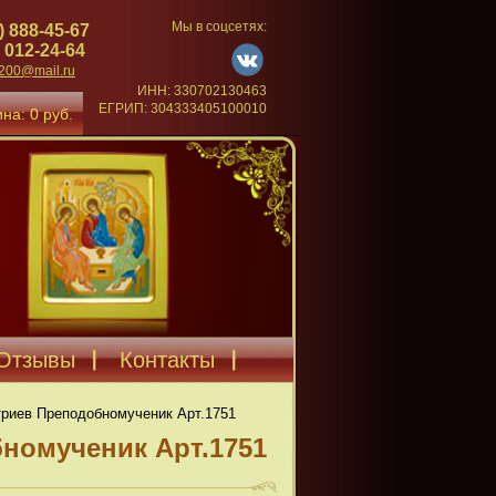
Мы в соцсетях:
) 888-45-67
 012-24-64
4200@mail.ru
ИНН: 330702130463
ЕГРИП: 304333405100010
на: 0 руб.
Отзывы
Контакты
риев Преподобномученик Арт.1751
номученик Арт.1751