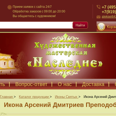
+7 (495
Прием заявок с сайта 24/7
+7(919)
Обработка заказов с 09:00 до 20:00
Вы общаетесь с художником!
aleksei6
Найти
Корзи
ть
Вопрос-ответ
О нас
Доставка
Главная
>
Каталог продукции
>
Иконы Святых
>
Икона Арсений Дмит
Икона Арсений Дмитриев Преподоб