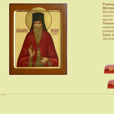
Разме
Матер
Мелово
золото
краски
Технол
написа
размера
Срок и
наличи
ДО