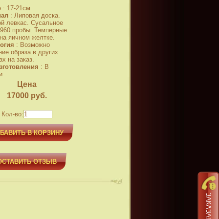
р
:
17-21см
иал
:
Липовая доска.
й левкас. Сусальное
 960 пробы. Темперные
 на яичном желтке.
огия
:
Возможно
ние образа в других
х на заказ.
зготовления
:
В
и.
Цена
17000
руб.
Кол-во:
БАВИТЬ В КОРЗИНУ
ОСТАВИТЬ ОТЗЫВ