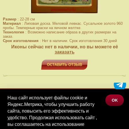
Размер
:
22-28 см
Материал
:
Липовая доска. Меловой левкас. Сусальное золото 960
пробы. Темперные краски на яичном желтке.
Технология
:
Возможно написание образа в других размерах на
заказ.
Срок изготовления
:
Нет в наличии. Срок изготовления 30 дней
Иконы сейчас нет в наличии, но вы можете её
заказать
ОСТАВИТЬ ОТЗЫВ
Наш сайт использует файлы cookie и
МЕНЮ
OK
Яндекс.Метрика, чтобы улучшить работу
КАТАЛОГ ТОВАРОВ
сайта, повысить его эффективность и
КОНТАКТЫ
удобство. Продолжая использовать сайт ,
вы соглашаетесь на использование