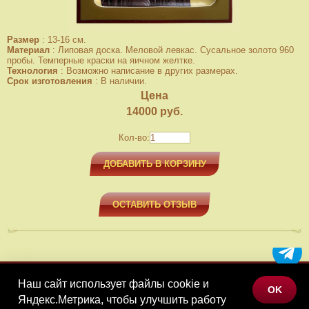
Размер
:
13-16 см.
Материал
:
Липовая доска. Меловой левкас. Сусальное золото 960
пробы. Темперные краски на яичном желтке.
Технология
:
Возможно написание в других размерах.
Срок изготовления
:
В наличии.
Цена
14000
руб.
Кол-во:
ДОБАВИТЬ В КОРЗИНУ
ОСТАВИТЬ ОТЗЫВ
Наш сайт использует файлы cookie и
МЕНЮ
OK
Яндекс.Метрика, чтобы улучшить работу
КАТАЛОГ ТОВАРОВ