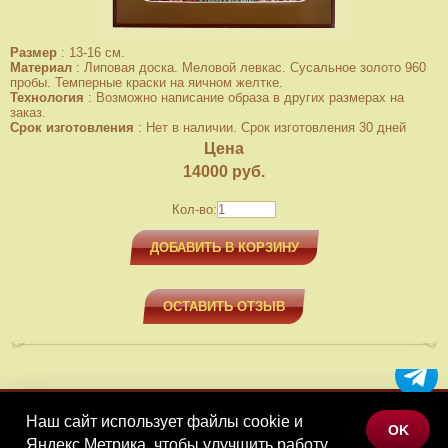
Размер
:
13-16 см.
Материал
:
Липовая доска. Меловой левкас. Сусальное золото 960
пробы. Темперные краски на яичном желтке.
Технология
:
Возможно написание образа в других размерах на
заказ.
Срок изготовления
:
Нет в наличии. Срок изготовления 30 дней
Цена
14000
руб.
Кол-во:
ДОБАВИТЬ В КОРЗИНУ
ОСТАВИТЬ ОТЗЫВ
Наш сайт использует файлы cookie и
МЕНЮ
OK
Яндекс.Метрика, чтобы улучшить работу