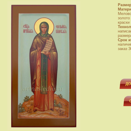
Разме
Матер
Мелово
золото
краски
Технол
написа
размера
Срок и
наличи
заказ 3
ДО