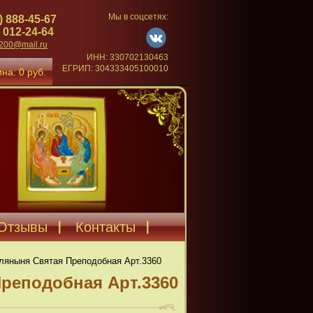
Мы в соцсетях:
) 888-45-67
 012-24-64
4200@mail.ru
ИНН: 330702130463
ЕГРИП: 304333405100010
на: 0 руб.
Отзывы
Контакты
ляныня Святая Преподобная Арт.3360
реподобная Арт.3360