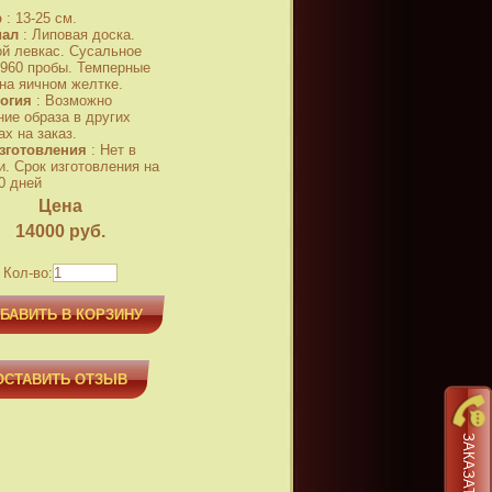
р
:
13-25 см.
иал
:
Липовая доска.
й левкас. Сусальное
 960 пробы. Темперные
 на яичном желтке.
огия
:
Возможно
ние образа в других
х на заказ.
зготовления
:
Нет в
и. Срок изготовления на
0 дней
Цена
14000
руб.
Кол-во:
БАВИТЬ В КОРЗИНУ
ОСТАВИТЬ ОТЗЫВ