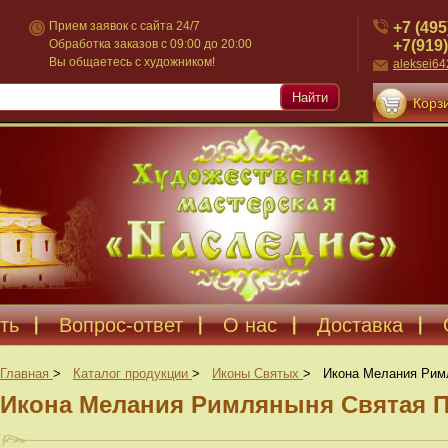
+7 (495
Прием заявок с сайта 24/7
+7(919)
Обработка заказов с 09:00 до 20:00
Вы общаетесь с художником!
aleksei6
Найти
Корзи
ть
Вопрос-ответ
О нас
Доставка
Главная
>
Каталог продукции
>
Иконы Святых
>
Икона Мелания Рим
Икона Мелания Римляныня Святая П