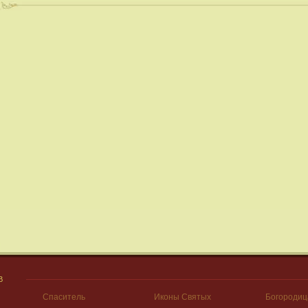
В
Спаситель
Иконы Святых
Богородиц