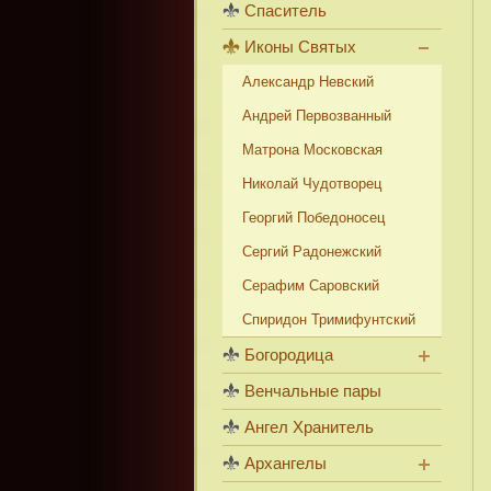
Спаситель
Иконы Святых
Александр Невский
Андрей Первозванный
Матрона Московская
Николай Чудотворец
Георгий Победоносец
Сергий Радонежский
Серафим Саровский
Спиридон Тримифунтский
Богородица
Венчальные пары
Ангел Хранитель
Архангелы