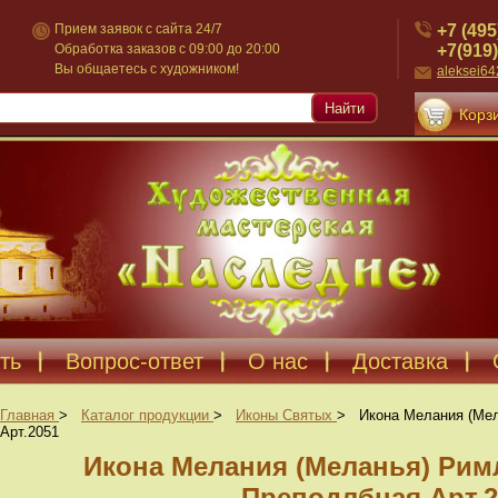
+7 (495
Прием заявок с сайта 24/7
+7(919)
Обработка заказов с 09:00 до 20:00
Вы общаетесь с художником!
aleksei6
Найти
Корзи
ть
Вопрос-ответ
О нас
Доставка
Главная
>
Каталог продукции
>
Иконы Святых
>
Икона Мелания (Ме
Арт.2051
Икона Мелания (Меланья) Ри
Преподлбная Арт.2