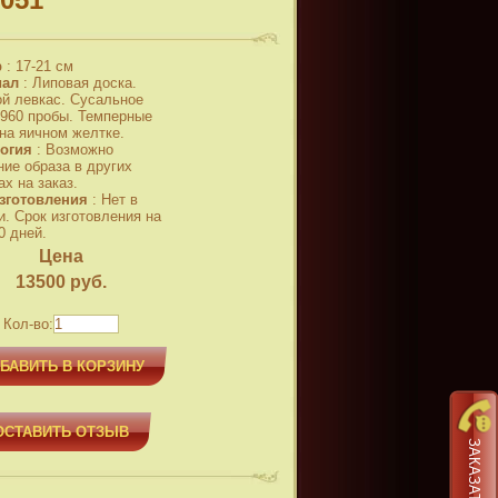
р
:
17-21 см
иал
:
Липовая доска.
й левкас. Сусальное
 960 пробы. Темперные
 на яичном желтке.
огия
:
Возможно
ние образа в других
х на заказ.
зготовления
:
Нет в
и. Срок изготовления на
0 дней.
Цена
13500
руб.
Кол-во:
БАВИТЬ В КОРЗИНУ
ОСТАВИТЬ ОТЗЫВ