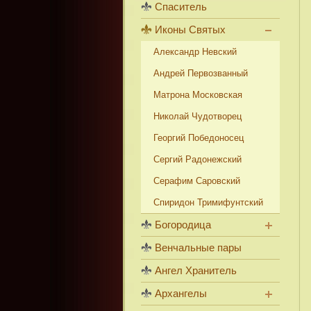
Спаситель
Иконы Святых
Александр Невский
Андрей Первозванный
Матрона Московская
Николай Чудотворец
Георгий Победоносец
Сергий Радонежский
Серафим Саровский
Спиридон Тримифунтский
Богородица
Венчальные пары
Ангел Хранитель
Архангелы