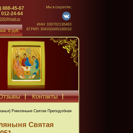
Мы в соцсетях:
) 888-45-67
 012-24-64
4200@mail.ru
ИНН: 330702130463
ЕГРИП: 304333405100010
на: 0 руб.
Отзывы
Контакты
ланья) Римляныня Святая Преподлбная
мляныня Святая
051