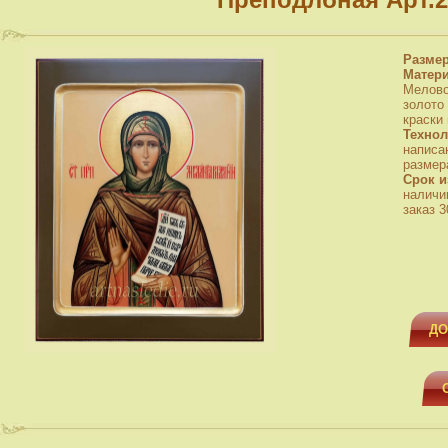
Разме
Матер
Мелово
золото
краски
Технол
написа
размера
Срок и
наличи
заказ 3
ДО